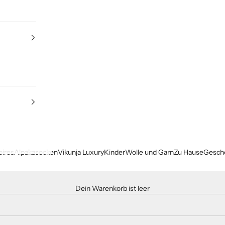
ires
Alpakasocken
Vikunja Luxury
Kinder
Wolle und Garn
Zu Hause
Gesch
Dein Warenkorb ist leer