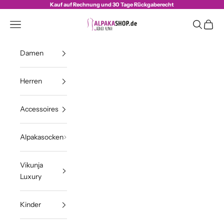
Zum Inhalt springen
Kauf auf Rechnung und 30 Tage Rückgaberecht
Alpakashop.de
Navigationsmenü öffnen
Suche öff
Waren
Damen
Herren
Accessoires
Alpakasocken
Vikunja
Luxury
Kinder