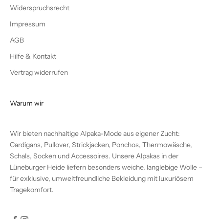
Ob
Alpaka Sockenwolle
,
Thermo Socken
,
ABS Socken
Widerspruchsrecht
Kinder
,
atmungsaktive Socken Herren
oder
Socken
Impressum
Overknees
– bei uns findest du Socken für jede Gelegenheit,
jeden Anlass und jedes Familienmitglied.
AGB
Hilfe & Kontakt
Vertrag widerrufen
Warum wir
Wir bieten nachhaltige Alpaka-Mode aus eigener Zucht:
Cardigans, Pullover, Strickjacken, Ponchos, Thermowäsche,
Schals, Socken und Accessoires. Unsere Alpakas in der
Lüneburger Heide liefern besonders weiche, langlebige Wolle –
für exklusive, umweltfreundliche Bekleidung mit luxuriösem
Tragekomfort.