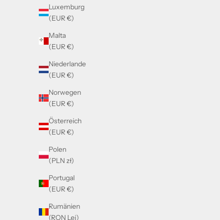
Luxemburg
(EUR €)
Malta
(EUR €)
Niederlande
(EUR €)
Norwegen
(EUR €)
Österreich
(EUR €)
Polen
(PLN zł)
Portugal
(EUR €)
Rumänien
(RON Lei)