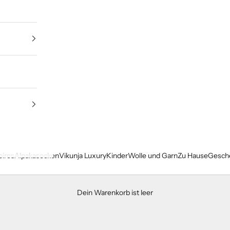
ires
Alpakasocken
Vikunja Luxury
Kinder
Wolle und Garn
Zu Hause
Gesch
Dein Warenkorb ist leer