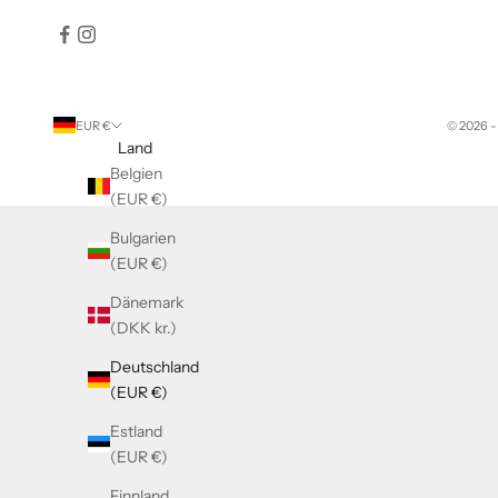
EUR €
© 2026 -
Land
Belgien
(EUR €)
Bulgarien
(EUR €)
Dänemark
(DKK kr.)
Deutschland
(EUR €)
Estland
(EUR €)
Finnland