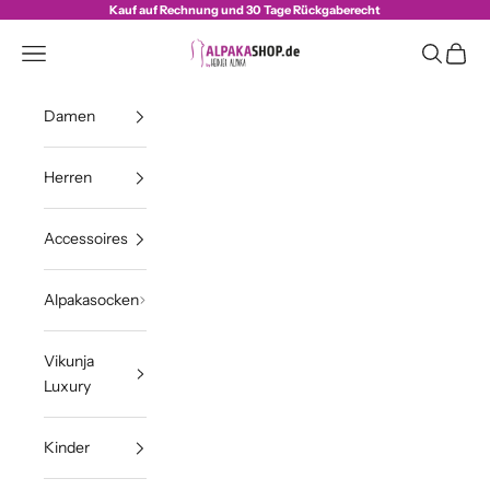
Zum Inhalt springen
Kauf auf Rechnung und 30 Tage Rückgaberecht
Alpakashop.de
Navigationsmenü öffnen
Suche öff
Waren
Damen
Herren
Accessoires
Alpakasocken
Vikunja
Luxury
Kinder